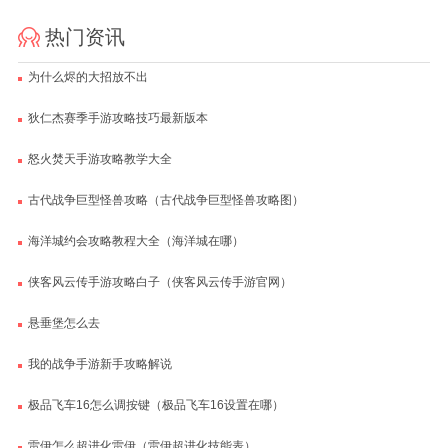
热门资讯
为什么烬的大招放不出
狄仁杰赛季手游攻略技巧最新版本
怒火焚天手游攻略教学大全
古代战争巨型怪兽攻略（古代战争巨型怪兽攻略图）
海洋城约会攻略教程大全（海洋城在哪）
侠客风云传手游攻略白子（侠客风云传手游官网）
悬垂堡怎么去
我的战争手游新手攻略解说
极品飞车16怎么调按键（极品飞车16设置在哪）
雷伊怎么超进化雷伊（雷伊超进化技能表）