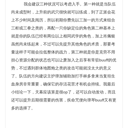
我会建议三种状况可以考虑入手。第一种就是当队伍
尚未成型时，上升前的武穴很快就可以练成，到了正派会花
上不少时间及阅历，所以初期你费先以三加一的方式来组合
三柜或三拳之类的，再配一只你缺定位的角色第二种基本上
就是你的队伍已经有两位以上相同武学的角色，加上肖佩银
虽然尚未练起来，不过可以先提升其他角色的术质，那要考
量这样子可能会拉低整体的战力，第三种就是你是克劳不用
担心资源分配的状态也可以让萧加入之后享有常驻buuff的优
势，不过遇到群体地图炮之类的攻击可能就没太大的意义
了。队伍的方向建议主护弹加辅助加打手林多拿来当复坦生
血身房非常重要，确保它的存活花苦才有机会持续。我最后
小结论一下，天幕应该算是很op了，还可以自动发动，而且
还可以提升后期很需要的伤害，疾命咒便向弹琴buuff又有更
多的选择了。