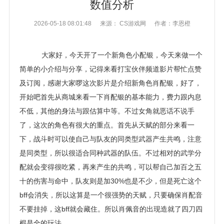
数值分析
2026-05-18 08:01:48
来源： CS游戏网
作者：李恩橙
大家好，今天开了一个新角色小配银，今天来做一个
简单的小介绍与分享，记得来看打宝伙伴频道影片帮忙点赞
及订阅，感谢大家啰这次影片是介绍新角色肖配银，好了，
开始吧首先从商城来看一下肖配银的基本能力，费力跟内息
不低，其他的身法与跟估算中等。不过女角就恶话不说手
了，这次的角色有很大的重点。首先从天赋的部分来看一
下，战斗时可以使自己与队友的同类型武器产生共鸣，注意
是同类型，所以很适合同种武器的队伍。不过相对的武学分
配就会变得很吃紧，再来产生的共鸣，可以帮自己加百之五
十的伤害与命中，队友则是加30%也是不少，但是死亡这个
bff会消失，所以这算是一个很强势的天赋，只要确保肖配音
不要挂掉，这bff就会藏住。所以肖佩音的出现造就了四刀四
棍是全的玩法。