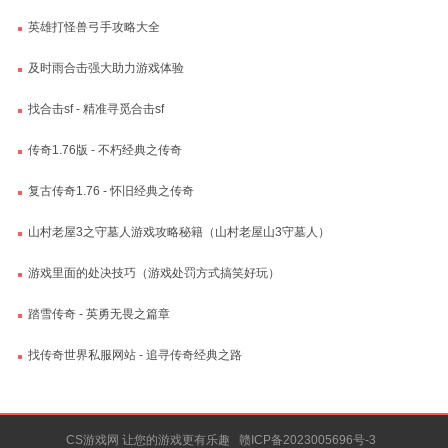
英雄打怪兽弓手攻略大全
及时雨合击强大助力游戏体验
找合击sf - 精准寻觅合击sf
传奇1.76版 - 不朽经典之传奇
复古传奇1.76 - 怀旧经典之传奇
山村老屋3之守墓人游戏攻略秘籍（山村老屋山3守墓人）
游戏里面的处决技巧（游戏处罚方式搞笑好玩）
踏雪传奇 - 英勇无畏之篇章
找传奇世界私服网站 - 追寻传奇经典之路
CS游戏网 让您的游戏更有乐趣
赣ICP备2023005696号-3