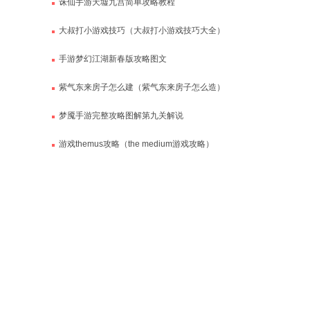
诛仙手游天墟九宫简单攻略教程
大叔打小游戏技巧（大叔打小游戏技巧大全）
手游梦幻江湖新春版攻略图文
紫气东来房子怎么建（紫气东来房子怎么造）
梦魇手游完整攻略图解第九关解说
游戏themus攻略（the medium游戏攻略）