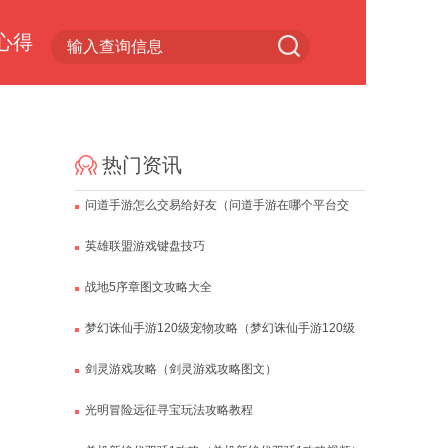
心得
小游戏专区
热门资讯
问道手游怎么交易给好友（问道手游在哪个平台交
易）
英雄联盟游戏键盘技巧
战地5序章图文攻略大全
梦幻诛仙手游120级宠物攻略（梦幻诛仙手游120级
宠物攻略视频）
剑灵游戏攻略（剑灵游戏攻略图文）
光明冒险远征寻宝玩法攻略教程