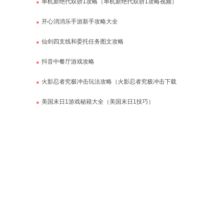
单机新绝代双骄1攻略（单机新绝代双骄1攻略视频）
开心消消乐手游新手攻略大全
仙剑四支线和委托任务图文攻略
抖音中餐厅游戏攻略
火影忍者究极冲击玩法攻略（火影忍者究极冲击下载
安装）
美国末日1游戏秘籍大全（美国末日1技巧）