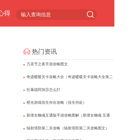
心得
小游戏专区
热门资讯
万圣节之夜手游攻略图文
奇迹暖暖关卡攻略大全（奇迹暖暖关卡攻略大全第二
卷第四章）
狂暴战阿加莎怎么打
橙光游戏伎生何在攻略（伎生何处）
新倩女幽魂互通版手游攻略图解（新倩女幽魂 互通
版）
辐射塔防第二关攻略（辐射塔防第二关攻略图文）