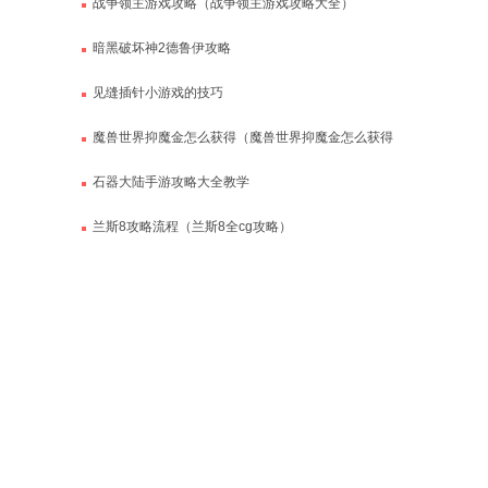
战争领主游戏攻略（战争领主游戏攻略大全）
暗黑破坏神2德鲁伊攻略
见缝插针小游戏的技巧
魔兽世界抑魔金怎么获得（魔兽世界抑魔金怎么获得
的）
石器大陆手游攻略大全教学
兰斯8攻略流程（兰斯8全cg攻略）