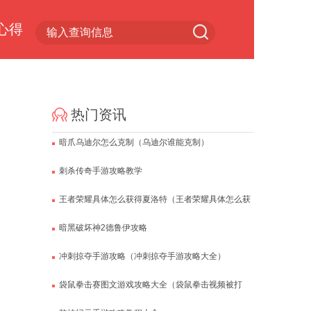
心得
小游戏专区
热门资讯
暗爪乌迪尔怎么克制（乌迪尔谁能克制）
刺杀传奇手游攻略教学
王者荣耀具体怎么获得夏洛特（王者荣耀具体怎么获
得夏洛特皮肤）
暗黑破坏神2德鲁伊攻略
冲刺掠夺手游攻略（冲刺掠夺手游攻略大全）
袋鼠拳击赛图文游戏攻略大全（袋鼠拳击视频被打
懵）