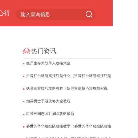
心得
小游戏专区
热门资讯
僵尸生存大战单人攻略大全
抖音打台球游戏技巧是什么（抖音打台球游戏技巧是
什么啊）
妖灵富翁技巧攻略教程（妖灵富翁技巧攻略教程视
频）
炮兵勇士手游攻略大全教程
口袋三国志ol手游h5攻略最新
盛世芳华华服组队攻略教学（盛世芳华华服组队攻略
教学视频）