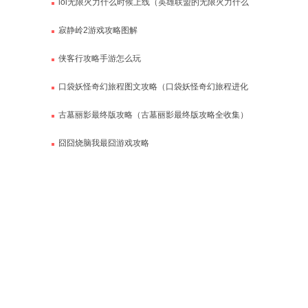
lol无限火力什么时候上线（英雄联盟的无限火力什么
时候出）
寂静岭2游戏攻略图解
侠客行攻略手游怎么玩
口袋妖怪奇幻旅程图文攻略（口袋妖怪奇幻旅程进化
表）
古墓丽影最终版攻略（古墓丽影最终版攻略全收集）
囧囧烧脑我最囧游戏攻略