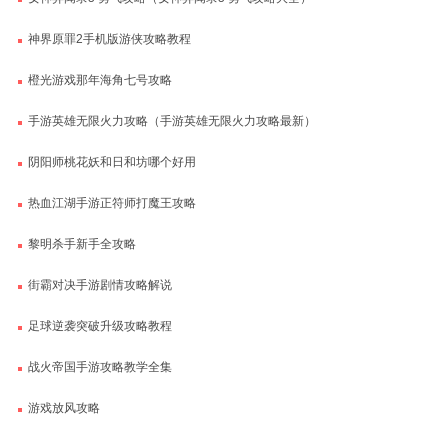
神界原罪2手机版游侠攻略教程
橙光游戏那年海角七号攻略
手游英雄无限火力攻略（手游英雄无限火力攻略最新）
阴阳师桃花妖和日和坊哪个好用
热血江湖手游正符师打魔王攻略
黎明杀手新手全攻略
街霸对决手游剧情攻略解说
足球逆袭突破升级攻略教程
战火帝国手游攻略教学全集
游戏放风攻略