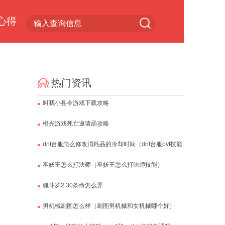
心得
小游戏专区
热门资讯
叫我小县令游戏下载攻略
橙光游戏死亡邀请函攻略
dnf台服怎么修改消耗品的冷却时间（dnf台服pvf技能
修改冷却时间）
巫妖王怎么打法师（巫妖王怎么打法师技能）
魂斗罗2 30条命怎么弄
男机械刷图怎么样（刷图男机械和女机械哪个好）