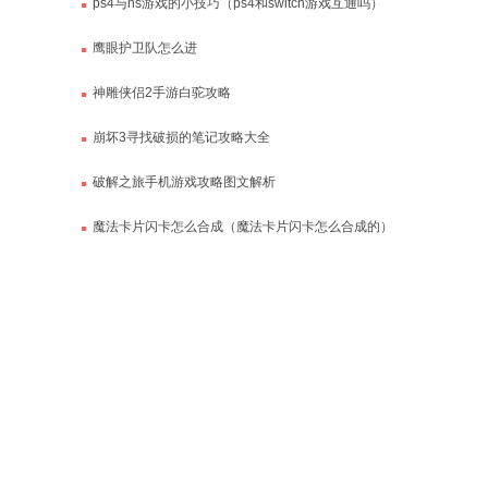
ps4与ns游戏的小技巧（ps4和switch游戏互通吗）
鹰眼护卫队怎么进
神雕侠侣2手游白驼攻略
崩坏3寻找破损的笔记攻略大全
破解之旅手机游戏攻略图文解析
魔法卡片闪卡怎么合成（魔法卡片闪卡怎么合成的）