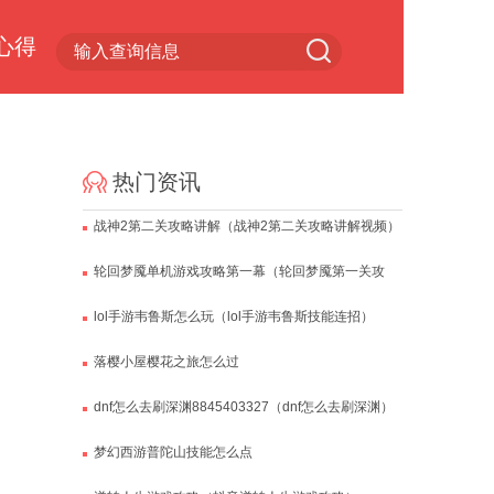
心得
小游戏专区
热门资讯
战神2第二关攻略讲解（战神2第二关攻略讲解视频）
轮回梦魇单机游戏攻略第一幕（轮回梦魇第一关攻
略）
lol手游韦鲁斯怎么玩（lol手游韦鲁斯技能连招）
落樱小屋樱花之旅怎么过
dnf怎么去刷深渊8845403327（dnf怎么去刷深渊）
梦幻西游普陀山技能怎么点