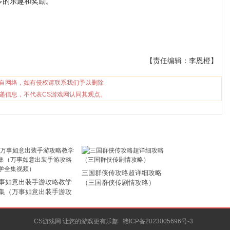
多的乐趣和奖励。
【责任编辑：李恩橙】
自网络，如有侵权请联系我们予以删除
递信息，不代表CS游戏网认同其观点。
三国群侠传攻略超详细攻略
事如意出装手游攻略教学
（三国群侠传剧情攻略）
集（万事如意出装手游攻
教学全集视频）
CS游戏网 让您的游戏更有乐趣
赣ICP备2023005696号-3