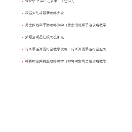
金铲铲s6腐朽之盾第二关怎么打
武器大乱斗最新攻略大全
勇士闯地牢手游攻略教学（勇士闯地牢手游攻略教学
视频）
荣耀全明星红眼怎么加点
传奇手游冰雪打金教学攻略（传奇冰雪手游打金服怎
么卖人民币）
神将时空网页版攻略教学（神将时空网页版攻略教学
视频）