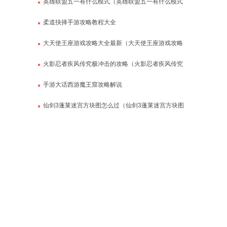
英雄联盟五一有什么模式（英雄联盟五一有什么模式
吗）
柔道抉择手游攻略教程大全
大天使王座游戏攻略大全最新（大天使王座游戏攻略
大全最新版）
火影忍者疾风传究极冲击的攻略（火影忍者疾风传究
极风暴）
手游大话西游魔王窟攻略解说
仙剑3蓬莱迷宫方块图怎么过（仙剑3蓬莱迷宫方块图
怎么过的）