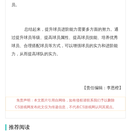
员。
总结起来，提升球员进阶能力需要多方面的努力。通
过提升球员等级、提高球员属性、提高球员技能、培养优秀
球员、合理搭配球员等方式，可以增强球员的实力和进阶能
力，从而提高球队的实力。
【责任编辑：李恩橙】
免责声明：本文图片引用自网络，如有侵权请联系我们予以删除
CS游戏网发布此文仅为传递信息，不代表CS游戏网认同其观点。
推荐阅读