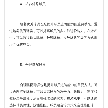
4、培养优秀球员
培养优秀球员也是提升球员进阶能力的重要手段。通
过培养优秀球员，可以提高球员的实力和进阶能力。在游戏
中，可以通过购买球员、升级球员、提升球队等级等方式来
培养优秀球员。
5、合理搭配球员
合理搭配球员也是提升球员进阶能力的重要方法。通
过合理搭配球员，可以提高球员的攻击力、防御力、速度和
敏捷度等属性，从而增强球员的实力。在游戏中，可以通过
选择球员属性、技能搭配、球员组合等方式来合理搭配球