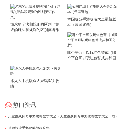
帝国迷城手游攻略大全最新版
游戏的玩法和规则的区别（游
本（帝国迷题）
戏的玩法和规则的区别英语作
文）
哪个平台可以玩红色警戒（哪
个平台可以玩红色警戒共和国
之辉）
冰火人手机版双人游戏37关攻
略
热门资讯
天空跳跃传奇手游攻略教学大全（天空跳跃传奇手游攻略教学大全下载）
孤独旅途手游攻略教程全集