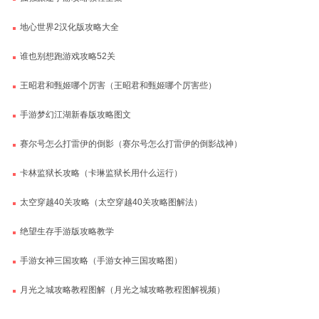
地心世界2汉化版攻略大全
谁也别想跑游戏攻略52关
王昭君和甄姬哪个厉害（王昭君和甄姬哪个厉害些）
手游梦幻江湖新春版攻略图文
赛尔号怎么打雷伊的倒影（赛尔号怎么打雷伊的倒影战神）
卡林监狱长攻略（卡琳监狱长用什么运行）
太空穿越40关攻略（太空穿越40关攻略图解法）
绝望生存手游版攻略教学
手游女神三国攻略（手游女神三国攻略图）
月光之城攻略教程图解（月光之城攻略教程图解视频）