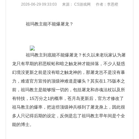
2026-06-29 09:33:03
来源： CS游戏网
作者：李恩橙
祖玛教主能不能爆屠龙？
祖玛教主到底能不能爆屠龙？长久以来老玩家认为屠
龙只有早期的邪恶蜈蚣和暗之触龙神才能掉落，不少人疑惑
幻境没更新之前是没有暗之触龙神的，那屠龙岂不是没有暴
力，难道官方宣传的顶级神难道是噱头？其实在1.75版本之
前，祖玛教主是能够报一切的，包括屠龙和赤魂法杖以及所
有特技，15万分之1的概率，苍月岛更新后，官方才修改了
祖马教主的爆率，把这些顶级神兵移到了屠龙身上，因此很
多人只记得后期的设定，反倒是忘了祖玛教主早年间是个全
能的博士。