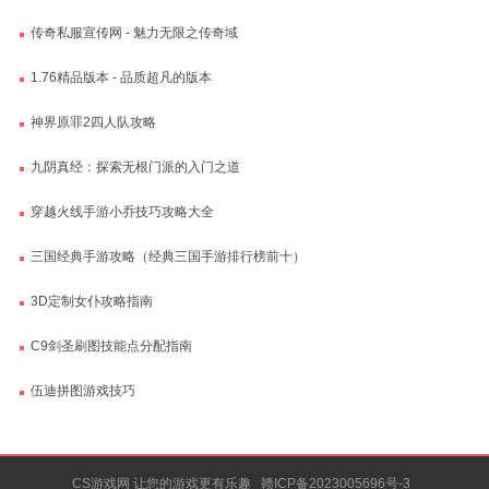
传奇私服宣传网 - 魅力无限之传奇域
1.76精品版本 - 品质超凡的版本
神界原罪2四人队攻略
九阴真经：探索无根门派的入门之道
穿越火线手游小乔技巧攻略大全
三国经典手游攻略（经典三国手游排行榜前十）
3D定制女仆攻略指南
C9剑圣刷图技能点分配指南
伍迪拼图游戏技巧
CS游戏网 让您的游戏更有乐趣
赣ICP备2023005696号-3