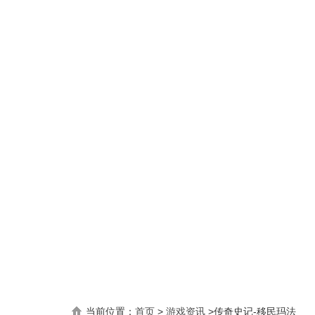
当前位置：
首页
>
游戏资讯
>
传奇史记-移民玛法