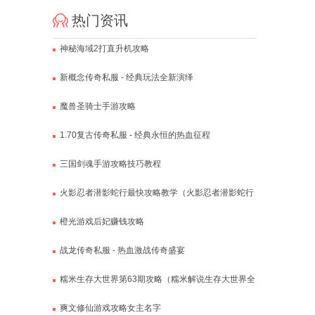
热门资讯
神秘海域2打直升机攻略
新概念传奇私服 - 经典玩法全新演绎
魔兽圣骑士手游攻略
1.70复古传奇私服 - 经典永恒的热血征程
三国剑魂手游攻略技巧教程
火影忍者潜影蛇行最快攻略教学（火影忍者潜影蛇行
最快攻略教学视频）
橙光游戏后妃赚钱攻略
战龙传奇私服 - 热血激战传奇盛宴
糯米生存大世界第63期攻略（糯米解说生存大世界全
集）
爽文修仙游戏攻略女主名字