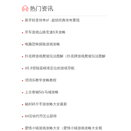
热门资讯
新开轻变传奇sf - 超炫经典传奇重现
开车游戏山路竞速6关攻略
电脑恐怖探险游戏攻略
扑克牌游戏爬坡玩法图解（扑克牌游戏爬坡玩法图解
大全）
sf1.8登陆器精准定位的游戏导航
消消乐教学攻略教程
上古卷轴5白马城攻略
秘封碎片手游攻略大全最新
lol活动代币怎么获得
爱情小镇游戏攻略大全（爱情小镇游戏攻略大全视