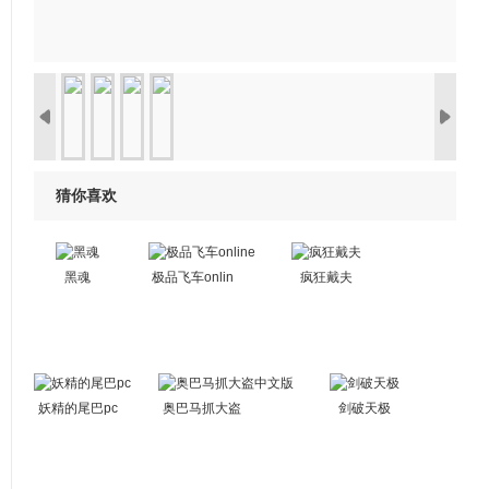
猜你喜欢
黑魂
极品飞车onlin
疯狂戴夫
e
妖精的尾巴pc
奥巴马抓大盗
剑破天极
中文版