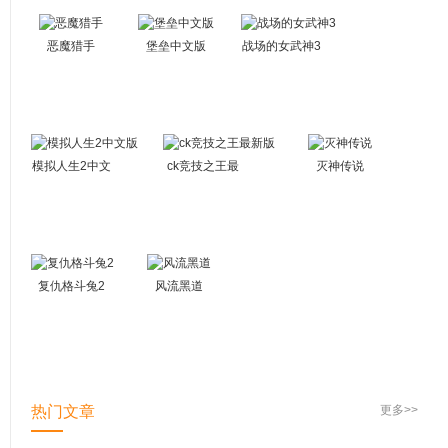
恶魔猎手
堡垒中文版
战场的女武神3
模拟人生2中文
ck竞技之王最
灭神传说
版
新版
复仇格斗兔2
风流黑道
热门文章
更多>>