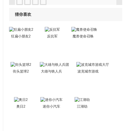
猜你喜欢
狂扁小朋友2
反抗军
魔兽使命召唤
街头篮球2
大雄与铁人兵
波克城市游戏
团
大厅
奥日2
迷你小汽车
江湖劫