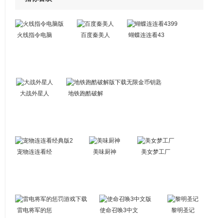
火线指令电脑
百度秦美人
蝴蝶连连看43
版
99
大战外星人
地铁跑酷破解
版下载无限金
币钥匙
宠物连连看经
美味厨神
美女梦工厂
典版2
雷电将军的惩
使命召唤3中文
黎明圣记