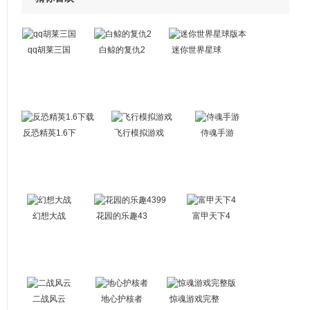
qq胡莱三国
白鲸的复仇2
迷你世界星球
版本
反恐精英1.6下
飞行模拟游戏
侍魂手游
载
幻想大战
花园的乐趣43
富甲天下4
99
二战风云
地心护核者
惊魂游戏完整