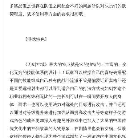
多奖品但是也存在队伍之间配合不好的问题所以对队员们的默
契程度、战术使用等方面的要求很高哦！
【游戏特色】
《刀剑神域》最大的特点就是它的独特的、丰富的、变
化无穷的技能体系的设计上！玩家可以根据自己的喜好去搭配
不同的技能组成自己独有的战斗流派不管是偏爱近距离格斗还
是喜爱远程射击都可以寻到适合自己的打法方式例如剑客这个
职业就拥有锋利无比的一把长剑可以在一瞬间劈开敌人的身
体，而术士也可以使用法力对远处的目标进行攻击，并且还可
以通过对等级提升来进行加强从而提高攻击力等等这样子使游
戏角色的成长更加深入有趣另外游戏中也加入了大量的中国传
统文化中的神仙故事的人物形象，在剧情里也会有女娲、伏羲
这样的传说人物出现为整个游戏增加了一种浓浓的中国文化气