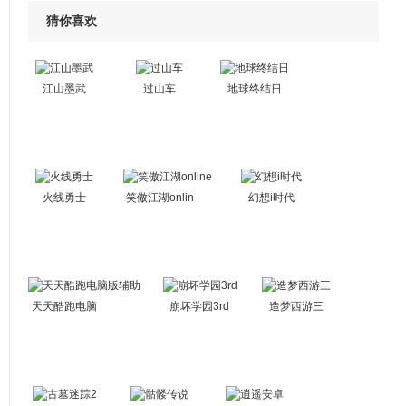
猜你喜欢
江山墨武
过山车
地球终结日
火线勇士
笑傲江湖onlin
幻想i时代
e
天天酷跑电脑
崩坏学园3rd
造梦西游三
版辅助