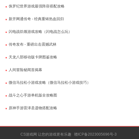
侏罗纪世界游戏最强阵容搭配攻略
新开网通传奇 - 经典重铸热血回归
闪电战饥饿游戏攻略（闪电战怎么玩）
传奇发布 - 重磅出击震撼武林
天龙八部移动版卡牌图鉴攻略
人间冒险秘闻首揭幕
微信马拉松小游戏攻略（微信马拉松小游戏技巧）
战斗之心手游单机版全攻略图
原神手游雷泽圣遗物搭配攻略
CS游戏网 让您的游戏更有乐趣
赣ICP备2023005696号-3