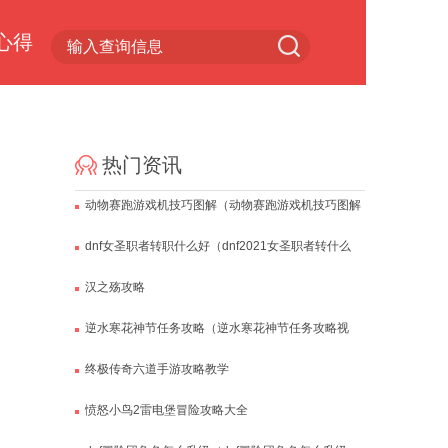
心得
小游戏专区
热门资讯
动物赛跑游戏机技巧图解（动物赛跑游戏机技巧图解
视频）
dnf女圣职者转职什么好（dnf2021女圣职者转什么
好）
汉之殇攻略
逆水寒花神节任务攻略（逆水寒花神节任务攻略视
频）
终极传奇六道手游攻略教学
愤怒小鸟2雷电堡冒险攻略大全