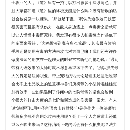
士职业的人，《道》里有一招可以打出很多个法系角色，并
且大家都知道《道》里的终极技能是什么吗？没有错误的话
就会被奖励一块糖果。“那就是下蛊。”我认为道教这门技艺
很厉害而且很有杀伤力，在敌人身边洒上一点毒素之后就可
以让人慢慢中毒而死掉。我发现有很多人把毒性当作很低下
的东西来看待，“这种想法到底有多么荒谬”，其实最有效的
手段还是使用有毒的方法来攻击对方而已嘛！我们还有许多
做魔法师的朋友在一起聊天的时候常常听他们抱怨说：“遇到
带有咒语效果的大师时就不愿意再继续下去了。”所以损失最
大的肯定是法师职业。带上宠物的话无论是钳虫还是恶蛆都
会比不上七品以上的道童和神兽们所携带的小型骨雕娃娃更
加有效率一些如果遇到了传闻中的七阶骷髅的话也会给到一
个很大的打击力度的是七阶骷髅造成的伤害量非常大。有人
说“法师可以用神圣的语言击败骷髅”但是你作为一位法师能
带着多少瓶圣言用水过来使用呢？死了一个人之后道土还能
继续召唤出来吗？这样消耗下去的话会有什么损失呢？法力