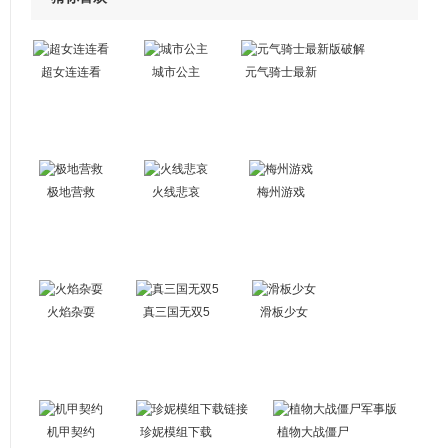
超女连连看
城市公主
元气骑士最新
版破解
极地营救
火线悲哀
梅州游戏
火焰杂耍
真三国无双5
滑板少女
机甲契约
珍妮模组下载
植物大战僵尸