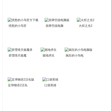
愤怒的小鸟官
皇牌空战电脑
火炬之光2
方下载
版
碧雪情天炼魔
掘地求生
疯狂的小鸟电
录
脑版
足球物语2汉化
口袋英雄
版